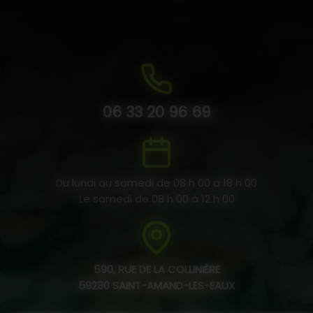
06 33 20 96 69
Du lundi au samedi de 08 h 00 à 18 h 00
Le samedi de 08 h 00 à 12 h 00
590, RUE DE LA COLLINIÈRE
59230 SAINT-AMAND-LES-EAUX